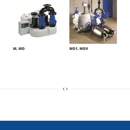
M, MD
MD1, MDV
‹
›