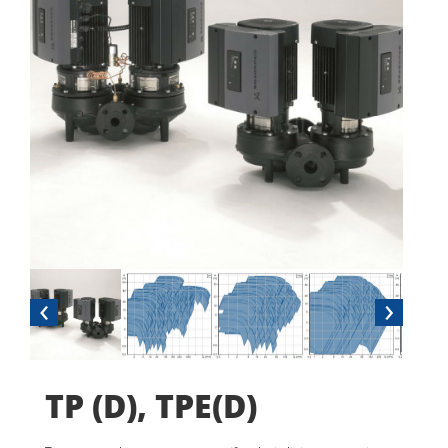
‹
›
TP (D), TPE(D)