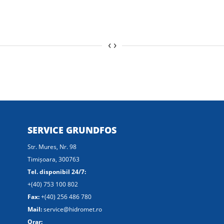
‹
›
SERVICE GRUNDFOS
Str. Mures, Nr. 98
Timișoara, 300763
Tel. disponibil 24/7:
+(40) 753 100 802
Fax:
+(40) 256 486 780
Mail:
service@hidromet.ro
Orar: