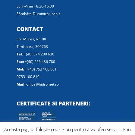
Luni-Vineri: 8.30-16.30
Sâmbătă-Duminică: Închis
CONTACT
Str. Mures, Nr. 98
Timisoara, 300763
Tel:
+(40) 374 200 636
Fax:
+(40) 256 486 780
Mob:
+(40) 753 100 801
0753 100 810
Mail:
office@hidromet.ro
CERTIFICATE SI PARTENERI:
Această pagină foloște cookie-uri pentru a vă oferi servicii. Prin