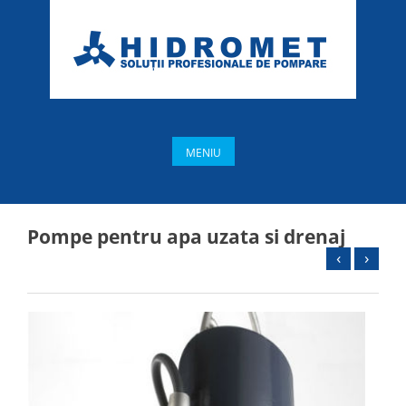
MENIU
Pompe pentru apa uzata si drenaj
‹
›