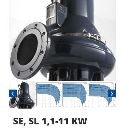
‹
›
SE, SL 1,1-11 KW