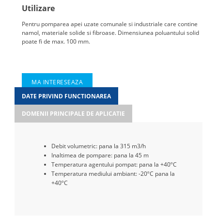
Utilizare
Pentru pomparea apei uzate comunale si industriale care contine
namol, materiale solide si fibroase. Dimensiunea poluantului solid
poate fi de max. 100 mm.
MA INTERESEAZA
DATE PRIVIND FUNCTIONAREA
DOMENII PRINCIPALE DE APLICATIE
Debit volumetric: pana la 315 m3/h
Inaltimea de pompare: pana la 45 m
Temperatura agentului pompat: pana la +40ºC
Temperatura mediului ambiant: -20ºC pana la
+40ºC