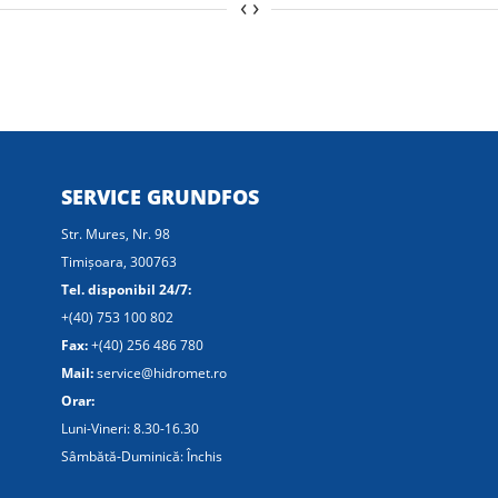
‹
›
SERVICE GRUNDFOS
Str. Mures, Nr. 98
Timișoara, 300763
Tel. disponibil 24/7:
+(40) 753 100 802
Fax:
+(40) 256 486 780
Mail:
service@hidromet.ro
Orar:
Luni-Vineri: 8.30-16.30
Sâmbătă-Duminică: Închis