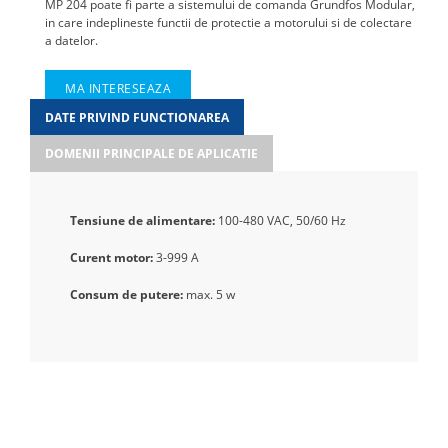
MP 204 poate fi parte a sistemului de comanda Grundfos Modular,
in care indeplineste functii de protectie a motorului si de colectare
a datelor.
MA INTERESEAZA
DATE PRIVIND FUNCTIONAREA
DOMENII PRINCIPALE DE APLICATIE
Tensiune de alimentare:
100-480 VAC, 50/60 Hz
Curent motor:
3-999 A
Consum de putere:
max. 5 w