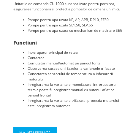
Unitatile de comanda CU 1000 sunt realizate pentru pornirea,
asigurarea functionarii si protectia pompelor de dimensiuni mici.
Pompe pentru apa uzata KP, AP, APB, DP10, EF30
Pompe pentru apa uzata SL1.50, SLV.65
Pompe pentru apa uzata cu mechanism de macinare SEG
Functiuni
Intrerupator principal de retea
Contactor
Comutator manual/automat pe panoul fontal
Observarea succesiunii fazelor la variantele trifazate
Conectarea senzorului de temperatura a infasurarii
motorului
Inregistrarea la variantele monofazate: intrerupatorul
termic poate fi inregistrat manual cu butonul aflat pe
panoul frontal
Inregistrarea la variantele trifazate: protectia motorului
este inregistrata automat
MA INTERESEAZA