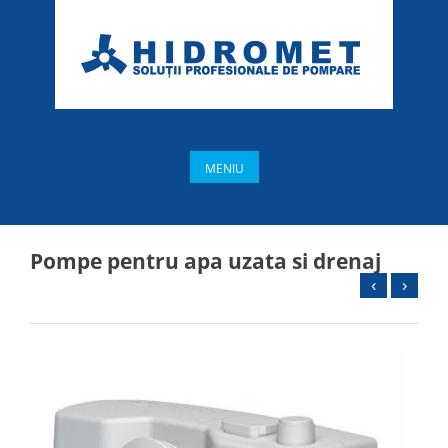
MENIU
Pompe pentru apa uzata si drenaj
‹
›