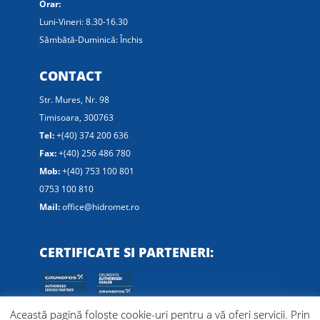
Orar:
Luni-Vineri: 8.30-16.30
Sâmbătă-Duminică: Închis
CONTACT
Str. Mures, Nr. 98
Timisoara, 300763
Tel:
+(40) 374 200 636
Fax:
+(40) 256 486 780
Mob:
+(40) 753 100 801
0753 100 810
Mail:
office@hidromet.ro
CERTIFICATE SI PARTENERI:
Această pagină foloște cookie-uri pentru a vă oferi servicii. Prin