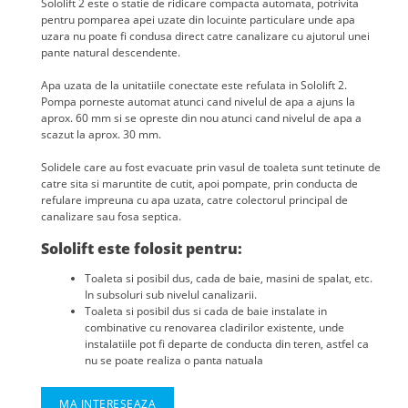
Sololift 2 este o statie de ridicare compacta automata, potrivita
pentru pomparea apei uzate din locuinte particulare unde apa
uzara nu poate fi condusa direct catre canalizare cu ajutorul unei
pante natural descendente.
Apa uzata de la unitatiile conectate este refulata in Sololift 2.
Pompa porneste automat atunci cand nivelul de apa a ajuns la
aprox. 60 mm si se opreste din nou atunci cand nivelul de apa a
scazut la aprox. 30 mm.
Solidele care au fost evacuate prin vasul de toaleta sunt tetinute de
catre sita si maruntite de cutit, apoi pompate, prin conducta de
refulare impreuna cu apa uzata, catre colectorul principal de
canalizare sau fosa septica.
Sololift este folosit pentru:
Toaleta si posibil dus, cada de baie, masini de spalat, etc.
In subsoluri sub nivelul canalizarii.
Toaleta si posibil dus si cada de baie instalate in
combinative cu renovarea cladirilor existente, unde
instalatiile pot fi departe de conducta din teren, astfel ca
nu se poate realiza o panta natuala
MA INTERESEAZA