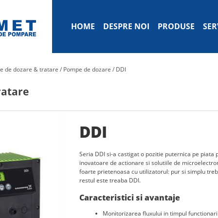
HOME
DESPRE NOI
PRODUSE
SER
e de dozare & tratare
/
Pompe de dozare
/
DDI
ratare
DDI
Seria DDI si-a castigat o pozitie puternica pe piata
inovatoare de actionare si solutiile de microelectro
foarte prietenoasa cu utilizatorul: pur si simplu tre
restul este treaba DDI.
Caracteristici si avantaje
Monitorizarea fluxului in timpul functionari