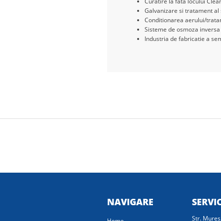
Curatire la fata locului Clea
Galvanizare si tratament al
Conditionarea aerului/tratam
Sisteme de osmoza inversa
Industria de fabricatie a s
NAVIGARE
SERVI
Str. Mures
Home