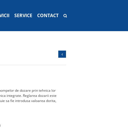
VICII
SERVICE
CONTACT
‹
 pompelor de dozare prin tehnica lor
nica integrate. Reglarea dozarii este
buie sa fie introdusa valoarea dorita,
i