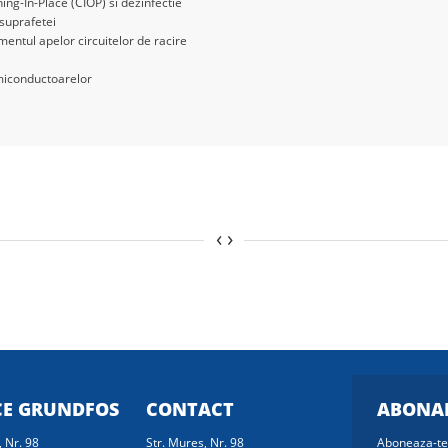
ning-In-Place (CIOP) si dezinfectie
 suprafetei
entul apelor circuitelor de racire
emiconductoarelor
‹
›
CE GRUNDFOS
CONTACT
ABONAR
, Nr. 98
Str. Mures, Nr. 98
Aboneaza-te 